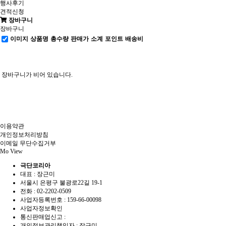
행사후기
견적신청
장바구니
장바구니
이미지
상품명
총수량
판매가
소계
포인트
배송비
장바구니가 비어 있습니다.
이용약관
개인정보처리방침
이메일 무단수집거부
Mo View
극단코리아
대표 : 장근미
서울시 은평구 불광로22길 19-1
전화 :
02-2202-0509
사업자등록번호 :
159-66-00098
사업자정보확인
통신판매업신고 :
개인정보관리책임자 : 장근미